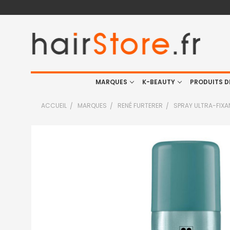
MARQUES
K-BEAUTY
PRODUITS D
ACCUEIL
MARQUES
RENÉ FURTERER
SPRAY ULTRA-FIXA
FRÉQUEMMENT
ACHETÉS
ENSEMBLE
:
TOUT
SELECTIONNER
J'AJOUTE
LA
SÉLECTION
AU PANIER