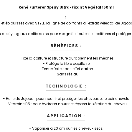
René Furterer Spray Ultra-Fixant Végétal 150ml
 et éblouissez avec STYLE, la ligne de coiffants à l'extrait vélégtal de Jojob
 de styling aux actifs soins pour magnifier toutes les coiffures et protéger 
BÉNÉFICES :
- Fixe la coiffure et structure durablement les mèches
- Protège la fibre capillaire
- Tenue forte sans effet carton
- Sans résidu
TECHNOLOGIE :
- Huile de Jojoba : pour nourrir et protéger les cheveux et le cuir chevelu
- Vitamine B5 : pour hydrater nourrir et réparer la kératine du cheveu
APPLICATION :
- Vaporiser à 20 cm sur les cheveux secs