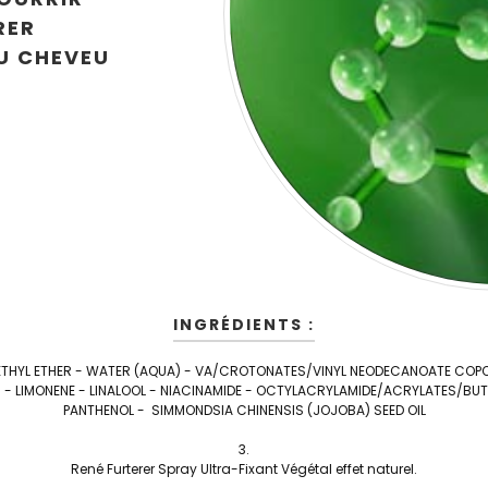
RER
DU CHEVEU
INGRÉDIENTS :
METHYL ETHER - WATER (AQUA) - VA/CROTONATES/VINYL NEODECANOATE COP
) - LIMONENE - LINALOOL - NIACINAMIDE - OCTYLACRYLAMIDE/ACRYLATES/B
PANTHENOL - SIMMONDSIA CHINENSIS (JOJOBA) SEED OIL
René Furterer Spray Ultra-Fixant Végétal effet naturel.