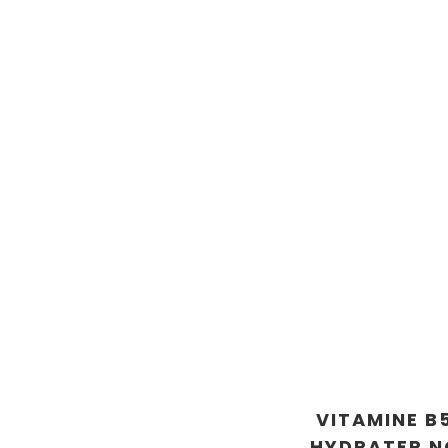
VITAMINE B
HYDRATER N