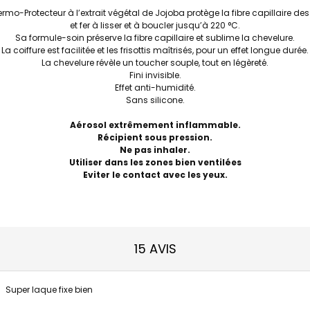
hermo-Protecteur à l’extrait végétal de Jojoba protège la fibre capillair
et fer à lisser et à boucler jusqu’à 220 °C.
Sa formule-soin préserve la fibre capillaire et sublime la chevelure.
La coiffure est facilitée et les frisottis maîtrisés, pour un effet longue durée.
La chevelure révèle un toucher souple, tout en légèreté.
Fini invisible.
Effet anti-humidité.
Sans silicone.
Aérosol extrêmement inflammable.
Récipient sous pression.
Ne pas inhaler.
Utiliser dans les zones bien ventilées
Eviter le contact avec les yeux.
15 AVIS
Super laque fixe bien