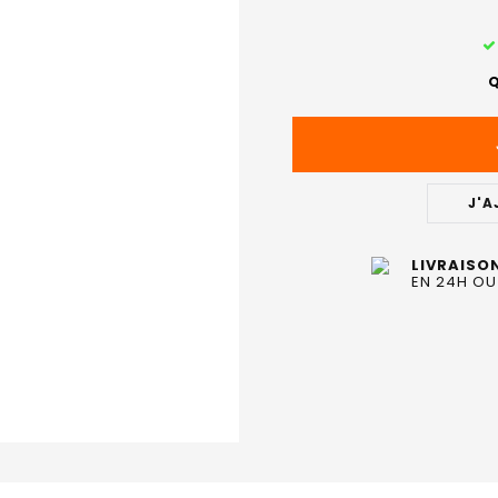
STOCK
ACTUEL
Q
:
J'A
LIVRAISO
EN 24H OU