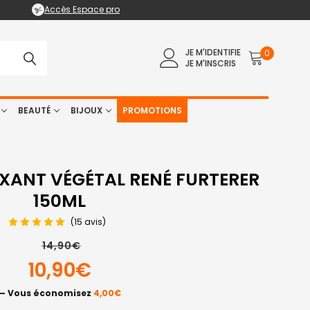
Accès Espace pro
JE M'IDENTIFIE
0
JE M'INSCRIS
BEAUTÉ
BIJOUX
PROMOTIONS
XANT VÉGÉTAL RENÉ FURTERER
150ML
(15 avis)
14,90€
10,90€
— Vous économisez
4,00€