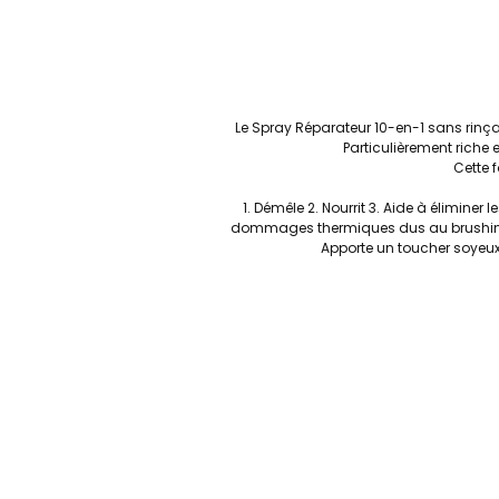
Le Spray Réparateur 10-en-1 sans rinç
Particulièrement riche 
Cette 
1. Démêle 2. Nourrit 3. Aide à élimin
dommages thermiques dus au brushing 7
Apporte un toucher soyeux 