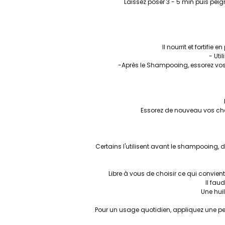
Laissez poser 3 - 5 min puis pei
Il nourrit et fortifie
- Uti
-Après le Shampooing, essorez vos
Essorez de nouveau vos chev
Certains l'utilisent avant le shampooing, 
Libre à vous de choisir ce qui convien
Il fau
Une hui
Pour un usage quotidien, appliquez une pe