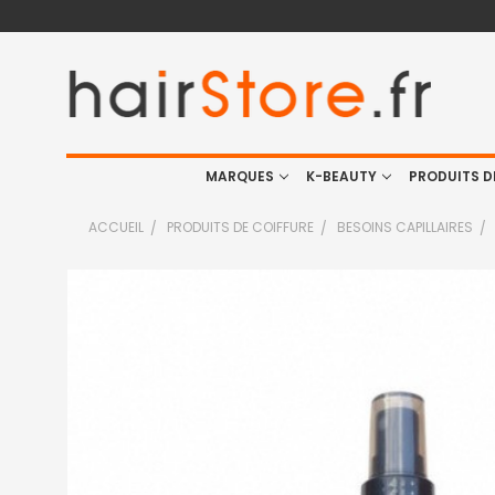
MARQUES
K-BEAUTY
PRODUITS D
ACCUEIL
PRODUITS DE COIFFURE
BESOINS CAPILLAIRES
FRÉQUEMMENT
ACHETÉS
ENSEMBLE
:
TOUT
SELECTIONNER
J'AJOUTE
LA
SÉLECTION
AU PANIER