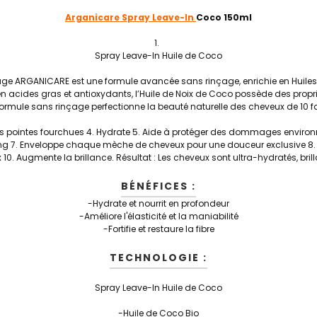
Arganicare Spray Leave-In
Coco 150ml
Spray Leave-In Huile de Coco
age ARGANICARE est une formule avancée sans rinçage, enrichie en Huiles 
en acides gras et antioxydants, l’Huile de Noix de Coco possède des propri
formule sans rinçage perfectionne la beauté naturelle des cheveux de 10 f
er les pointes fourchues 4. Hydrate 5. Aide à protéger des dommages envir
. Enveloppe chaque mèche de cheveux pour une douceur exclusive 8. Fa
10. Augmente la brillance. Résultat : Les cheveux sont ultra-hydratés, brill
BÉNÉFICES :
-Hydrate et nourrit en profondeur
-Améliore l'élasticité et la maniabilité
-Fortifie et restaure la fibre
TECHNOLOGIE :
Spray Leave-In Huile de Coco
-Huile de Coco Bio