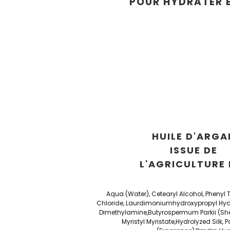
POUR HYDRATER 
HUILE D'ARGA
ISSUE DE
L'AGRICULTURE 
Aqua (Water), Cetearyl Alcohol, Phenyl
Chloride, Laurdimoniumhydroxypropyl Hydr
Dimethylamine,Butyrospermum Parkii (Shea
Myristyl Myristate,Hydrolyzed Silk