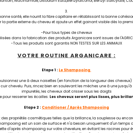
toin, Niacinamide, Disodium Edta,Benzylalcohol, Benzyl Salicylate, Co
bonne santé, elle nourrit la fibre capillaire en rétablissant la bonne cohésio
r la partie externe du cheveu et ajoute un effet gainant visible dès la premiè
-Pour tous types de cheveux
tilisées dans la fabrication des produits Arganicare sont issues de l'AG
-Tous les produits sont garantis NON TESTES SUR LES ANIMAUX
VOTRE ROUTINE ARGANICARE :
Etape 1 :
Le Shampooing
sionnez une à deux noisettes (en fonction de la longueur des cheveux)
uir chevelu. Puis, rincez bien en soulevant les mèches une à une jusqu'à c
impuretés, les cheveux doit crisser sous les doigts
 pour resserrer les écailles.
Les cheveux seront plus lisses, plus brilla
Etape 2 :
Conditioner / Après Shampooing
ant des propriétés cosmétiques telles que la brillance, la souplesse ou en
 shampooing est un soin de surface et n'a besoin uniquement d'un temps 
tte d'après shampooing sur votre chevelure, en évitant les racines pour évi