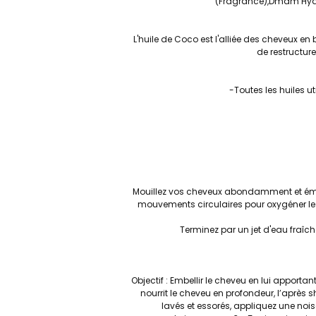
(Fragrance),Dmdm Hydan
L'huile de Coco est l'alliée des cheveux en 
de restructure
-Toutes les huiles u
Mouillez vos cheveux abondamment et émul
mouvements circulaires pour oxygéner le c
Terminez par un jet d'eau fraîche
Objectif : Embellir le cheveu en lui apport
nourrit le cheveu en profondeur, l’après
lavés et essorés, appliquez une noise