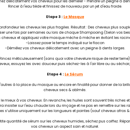
gnez délicatement vos cheveux pour les démêler - Prendre un peigne à dent
Rincer à l'eau tiède et finissez de nouveau par un jet d'eau froide.
Etape 3 :
Le Masque
 en profondeur les cheveux les plus fragiles. Résultat : Des cheveux plus souple
liser une fois par semaines ou lors de chaque Shampooing (Selon vos be
 cheveux et appliquez votre masque mèche à mèche en évitant les racines 
-Laissez poser le temps indiqué sur le flacon
-Démêlez vos cheveux délicatement avec un peigne à dents larges.
Rincez méticuleusement (sans quoi votre chevelure risque de rester terne)
eux, essuyez les avec douceur puis séchez-les à l'air libre ou au séchoi
Etape 4 :
Le Sérum
d'autres à la place du masque ou encore en finalité pour donner de la bri
cheveux secs & abîmés.
t le mieux à vos cheveux. En revanche, les huiles sont souvent très riches
dra insister sur l'eau chaude lors du rinçage et ne pas en remettre sur les ra
les s’utilise uniquement sur les longueurs et pointes (sauf cheveux afros &
tite quantité de sérum sur les cheveux humides, séchez pus coiffez. Répa
vos cheveux un aspect sain et naturel.