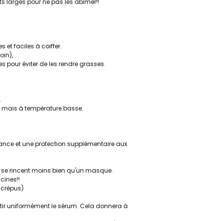
s larges pour ne pas les abîmer!!
s et faciles à coiffer.
soin),
pour éviter de les rendre grasses.
.
r, mais à température basse.
llance et une protection supplémentaire aux
 et se rincent moins bien qu'un masque.
cines!!
 crépus)
rtir uniformément le sérum. Cela donnera à