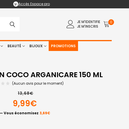
Accès Espace pro
JE M'IDENTIFIE
0
JE M'INSCRIS
BEAUTÉ
BIJOUX
PROMOTIONS
IN COCO ARGANICARE 150 ML
(Aucun avis pour le moment)
13,68€
9,99€
— Vous économisez
3,69€