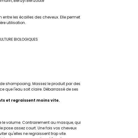
umarin, Benzyl Benzoate
n entre les écailles des cheveux. Elle permet
re utilisation.
RICULTURE BIOLOGIQUES
 de shampooing. Massez le produit par des
e que l'eau soit claire. Débarrassé de ses
nts et regraissent moins vite.
core le volume. Contrairement au masque, qui
de pose assez court. Une fois vos cheveux
ter qu'elles ne regraissent trop vite.