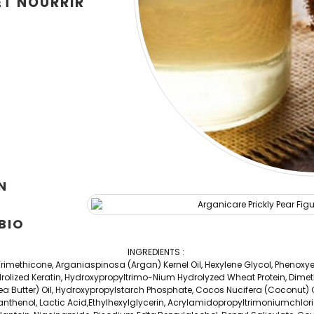
ET NOURRIR
N
BIO
INGREDIENTS :
 Trimethicone, Arganiaspinosa (Argan) Kernel Oil, Hexylene Glycol, Pheno
olized Keratin, Hydroxypropyltrimo-Nium Hydrolyzed Wheat Protein, Dim
 Butter) Oil, Hydroxypropylstarch Phosphate, Cocos Nucifera (Coconut) 
, Panthenol, Lactic Acid,Ethylhexylglycerin, Acrylamidopropyltrimoniumch