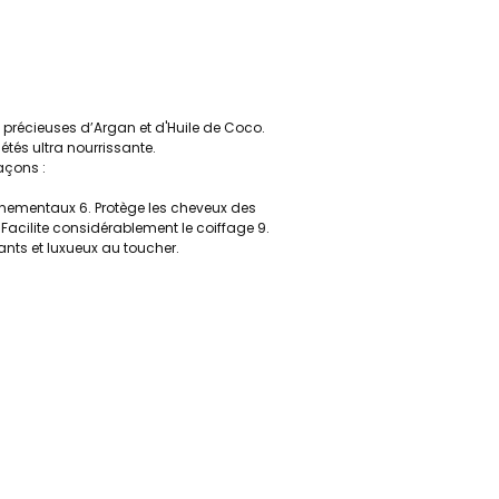
précieuses d’Argan et d'Huile de Coco.
étés ultra nourrissante.
açons :
onnementaux 6. Protège les cheveux des
cilite considérablement le coiffage 9.
ants et luxueux au toucher.