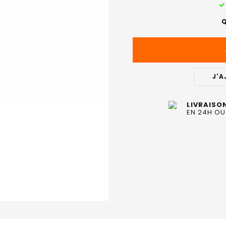
STOCK
ACTUEL
Q
:
J'A
LIVRAISO
EN 24H OU