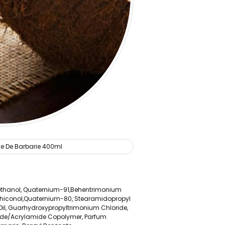
xyethanol, Quaternium-91,Behentrimonium
ethiconol,Quaternium-80, Stearamidopropyl
Oil, Guarhydroxypropyltrimonium Chloride,
loride/Acrylamide Copolymer, Parfum