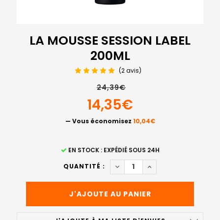
LA MOUSSE SESSION LABEL
200ML
(2 avis)
24,39€
14,35€
— Vous économisez
10,04€
STOCK
EN STOCK : EXPÉDIÉ SOUS 24H
ACTUEL
DIMINUER LA QUANTITÉ DE L
AUGMENTER LA QUAN
QUANTITÉ :
: