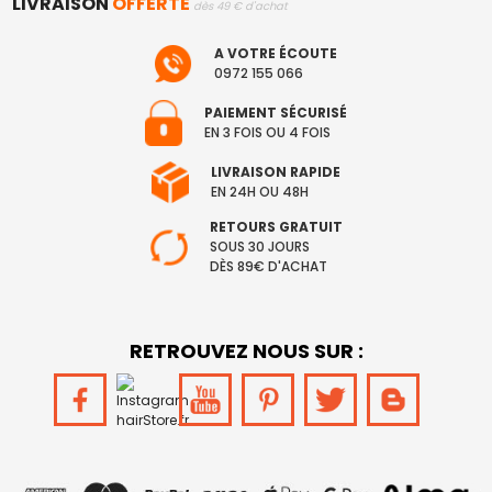
LIVRAISON
OFFERTE
dès 49 € d'achat
A VOTRE ÉCOUTE
0972 155 066
PAIEMENT SÉCURISÉ
EN 3 FOIS OU 4 FOIS
LIVRAISON RAPIDE
EN 24H OU 48H
RETOURS GRATUIT
SOUS 30 JOURS
DÈS 89€ D'ACHAT
RETROUVEZ NOUS SUR :