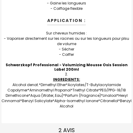
- Gaine les longueurs
- Coiffage flexible
APPLICATION :
Sur cheveux humides :
- Vaporiser directement sur les racines ou sur les longueurs pour plsu
de volume
- Sécher
- Coiffer
Schwarzkopf Professional - Volumizing Mousse Osis Session
Label 200ml
INGREDIENTS:
Alcohol denat.*Dimethyl Ether*Acrylates/T-Butylacrylamide
Copolymer*Aminomethyl Propanol*Triethyl Citrate*PEG/PPG-18/18
Dimethicone*Aqua (Water, Eau)*Parfum (Fragrance)*Linalool*Hexyl
Cinnamal*Benzyl Salicylate*Alpha-Isomethyl Ionone*Citronellol*Benzyl
Alcohol
2 AVIS