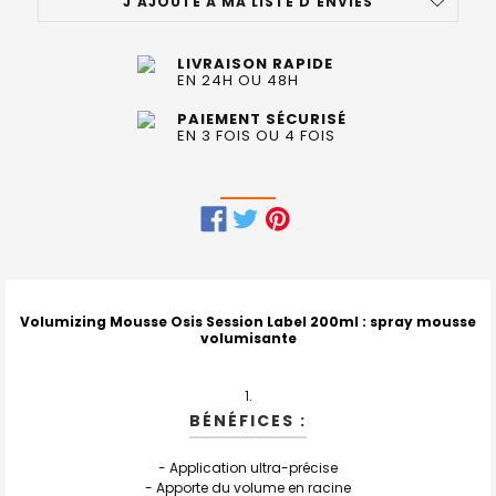
J'AJOUTE À MA LISTE D'ENVIES
LIVRAISON RAPIDE
EN 24H OU 48H
PAIEMENT SÉCURISÉ
EN 3 FOIS OU 4 FOIS
FRÉQUEMMENT
ACHETÉS
ENSEMBLE
Volumizing Mousse Osis Session Label 200ml
: spray mousse
volumisante
:
TOUT
SELECTIONNER
BÉNÉFICES :
J'AJOUTE
LA
- Application ultra-précise
SÉLECTION
- Apporte du volume en racine
AU PANIER