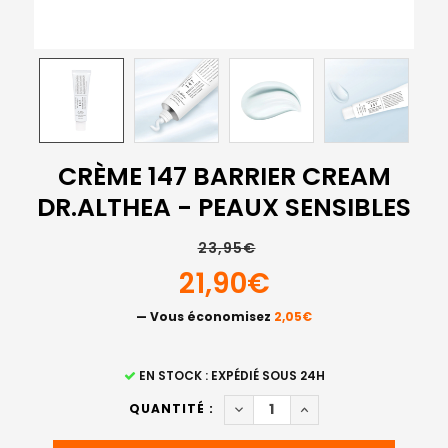
CRÈME 147 BARRIER CREAM
DR.ALTHEA - PEAUX SENSIBLES
23,95€
21,90€
— Vous économisez
2,05€
STOCK
EN STOCK : EXPÉDIÉ SOUS 24H
ACTUEL
DIMINUER LA QUANTITÉ DE CR
AUGMENTER LA QUAN
QUANTITÉ :
: