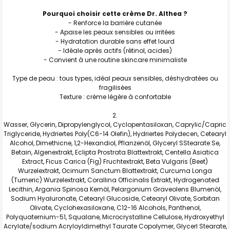
Pourquoi choisir cette crème Dr. Althea ?
- Renforce la barrière cutanée
- Apaise les peaux sensibles ou irritées
- Hydratation durable sans effet lourd
- Idéale après actifs (rétinol, acides)
- Convient à une routine skincare minimaliste
Type de peau : tous types, idéal peaux sensibles, déshydratées ou
fragilisées
Texture : crème légère à confortable
Wasser, Glycerin, Dipropylenglycol, Cyclopentasiloxan, Caprylic/Capric
Triglyceride, Hydriertes Poly(C6-14 Olefin), Hydriertes Polydecen, Cetearyl
Alcohol, Dimethicne, 1,2-Hexandiol, Pflanzenöl, Glyceryl SStearate Se,
Betain, Algenextrakt, Eclipta Prostrata Blattextrakt, Centella Asiatica
Extract, Ficus Carica (Fig) Fruchtextrakt, Beta Vulgaris (Beet)
Wurzelextrakt, Ocimum Sanctum Blattextrakt, Curcuma Longa
(Tumeric) Wurzelextrakt, Corallina Officinalis Extrakt, Hydrogenated
Lecithin, Argania Spinosa Kernöl, Pelargonium Graveolens Blumenöl,
Sodium Hyaluronate, Cetearyl Glucoside, Cetearyl Olivate, Sorbitan
Olivate, Cyclohexasiloxane, C12-16 Alcohols, Panthenol,
Polyquaternium-51, Squalane, Microcrystalline Cellulose, Hydroxyethyl
Acrylate/sodium Acryloyldimethyl Taurate Copolymer, Glycerl Stearate,