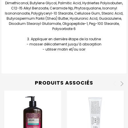
Dimethiconol, Butylene Glycol, Palmitic Acid, Hydriertes Polyisobuten,
C12-15 Alkyl Benzoate, Ceramide Np, Phytosqualane, Isononyl
Isononanoate, Polyglyceryl-10 Stearate, Cellulose Gum, Stearic Acid,
Butyrospermum Parkii (Shea) Butter, Hyaluronic Acid, Guaiazulene,
Disodium Stearoyl Glutamate, Oligopeptide-1, Peg-100 Stearate,
Polysorbate 6
Appliquer en dernière étape de la routine
- masser délicatement jusqu’à absorption
- utiliser matin et/ou soir
PRODUITS ASSOCIÉS