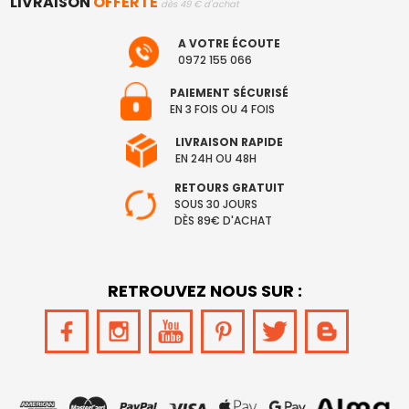
LIVRAISON
OFFERTE
dès 49 € d'achat
A VOTRE ÉCOUTE
0972 155 066
PAIEMENT SÉCURISÉ
EN 3 FOIS OU 4 FOIS
LIVRAISON RAPIDE
EN 24H OU 48H
RETOURS GRATUIT
SOUS 30 JOURS
DÈS 89€ D'ACHAT
RETROUVEZ NOUS SUR :