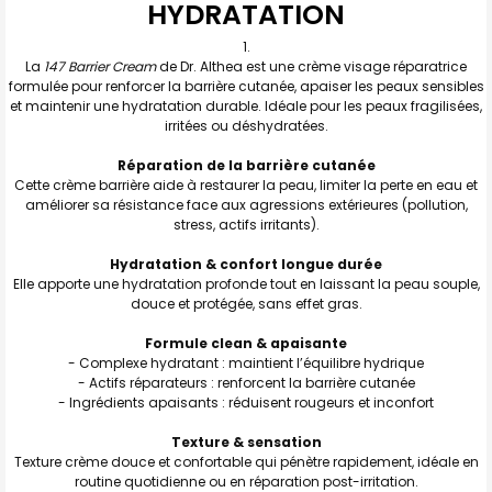
HYDRATATION
J'AJOUTE
LA
SÉLECTION
La
147 Barrier Cream
de Dr. Althea est une crème visage réparatrice
AU PANIER
formulée pour renforcer la barrière cutanée, apaiser les peaux sensibles
et maintenir une hydratation durable. Idéale pour les peaux fragilisées,
irritées ou déshydratées.
Réparation de la barrière cutanée
Cette crème barrière aide à restaurer la peau, limiter la perte en eau et
améliorer sa résistance face aux agressions extérieures (pollution,
stress, actifs irritants).
Hydratation & confort longue durée
Elle apporte une hydratation profonde tout en laissant la peau souple,
douce et protégée, sans effet gras.
Formule clean & apaisante
- Complexe hydratant : maintient l’équilibre hydrique
- Actifs réparateurs : renforcent la barrière cutanée
- Ingrédients apaisants : réduisent rougeurs et inconfort
Texture & sensation
Texture crème douce et confortable qui pénètre rapidement, idéale en
routine quotidienne ou en réparation post-irritation.