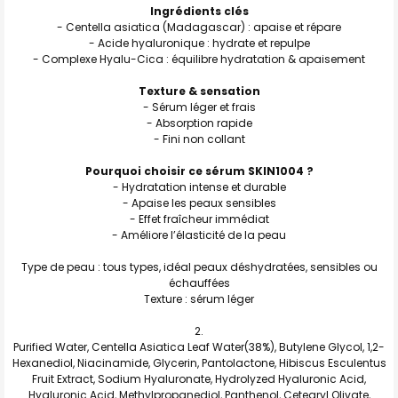
Ingrédients clés
- Centella asiatica (Madagascar) : apaise et répare
- Acide hyaluronique : hydrate et repulpe
- Complexe Hyalu-Cica : équilibre hydratation & apaisement
Texture & sensation
- Sérum léger et frais
- Absorption rapide
- Fini non collant
Pourquoi choisir ce sérum SKIN1004 ?
- Hydratation intense et durable
- Apaise les peaux sensibles
- Effet fraîcheur immédiat
- Améliore l’élasticité de la peau
Type de peau : tous types, idéal peaux déshydratées, sensibles ou
échauffées
Texture : sérum léger
Purified Water, Centella Asiatica Leaf Water(38%), Butylene Glycol, 1,2-
Hexanediol, Niacinamide, Glycerin, Pantolactone, Hibiscus Esculentus
Fruit Extract, Sodium Hyaluronate, Hydrolyzed Hyaluronic Acid,
Hyaluronic Acid, Methylpropanediol, Panthenol, Cetearyl Olivate,