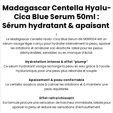
:
Madagascar Centella Hyalu-
Cica Blue Serum 50ml :
TOUT
SELECTIONNER
Sérum hydratant & apaisant
J'AJOUTE
LA
SÉLECTION
AU PANIER
Le
Madagascar Centella Hyalu-Cica Blue Serum
de SKIN1004 est un
sérum visage léger conçu pour hydrater intensément la peau, apaiser
les irritations et améliorer son élasticité. Idéal pour les peaux
déshydratées, sensibles ou en manque d’éclat.
Hydratation intense & effet “plump”
Ce sérum hydratant visage recharge la peau en eau grâce à l’acide
hyaluronique, pour une peau plus rebondie et souple.
Apaisement & peau confortable
La centella asiatica aide à calmer les irritations et à maintenir une
peau équilibrée.
Effet rafraîchissant
Sa formule procure une sensation de fraîcheur immédiate, idéale pour
apaiser la peau et réduire les sensations d’échauffement.