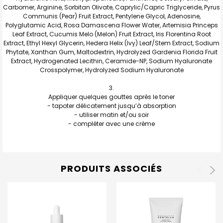
Carbomer, Arginine, Sorbitan Olivate, Caprylic/Capric Triglyceride, Pyrus
Communis (Pear) Fruit Extract, Pentylene Glycol, Adenosine,
Polyglutamic Acid, Rosa Damascena Flower Water, Artemisia Princeps
Leaf Extract, Cucumis Melo (Melon) Fruit Extract, Iris Florentina Root
Extract, Ethyl Hexyl Glycerin, Hedera Helix (Ivy) Leaf/Stem Extract, Sodium
Phytate, Xanthan Gum, Maltodextrin, Hydrolyzed Gardenia Florida Fruit
Extract, Hydrogenated Lecithin, Ceramide-NP, Sodium Hyaluronate
Crosspolymer, Hydrolyzed Sodium Hyaluronate
Appliquer quelques gouttes après le toner
- tapoter délicatement jusqu’à absorption
- utiliser matin et/ou soir
- compléter avec une crème
PRODUITS ASSOCIÉS