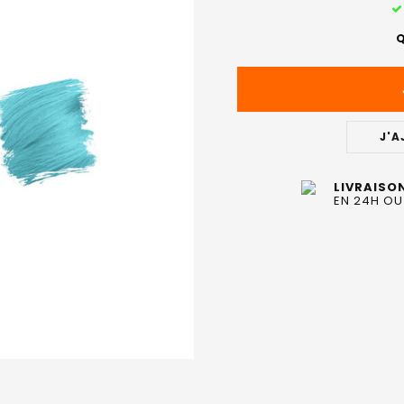
STOCK
ACTUEL
Q
:
J'A
LIVRAISO
EN 24H OU