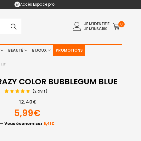
Accès Espace pro
JE M'IDENTIFIE
0
JE M'INSCRIS
BEAUTÉ
BIJOUX
PROMOTIONS
LUE
RAZY COLOR BUBBLEGUM BLUE
(2 avis)
12,40€
5,99€
— Vous économisez
6,41€