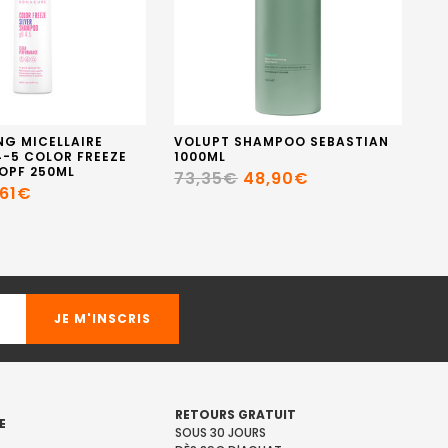
G MICELLAIRE
VOLUPT SHAMPOO SEBASTIAN
S
4-5 COLOR FREEZE
1000ML
CO
OPF 250ML
FU
73,35€
48,90€
,61€
1
RETOURS GRATUIT
E
SOUS 30 JOURS