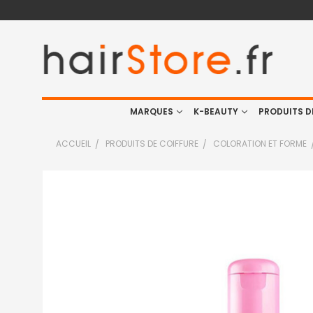
MARQUES
K-BEAUTY
PRODUITS D
ACCUEIL
PRODUITS DE COIFFURE
COLORATION ET FORME
FRÉQUEMMENT
ACHETÉS
ENSEMBLE
:
TOUT
SELECTIONNER
J'AJOUTE
LA
SÉLECTION
AU PANIER