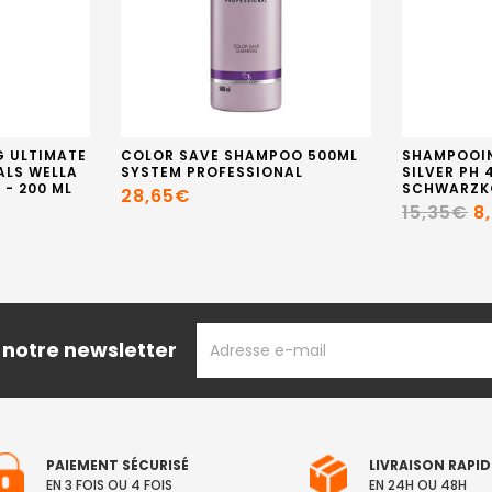
 ULTIMATE
COLOR SAVE SHAMPOO 500ML
SHAMPOOIN
ALS WELLA
SYSTEM PROFESSIONAL
SILVER PH 
 - 200 ML
SCHWARZK
28,65€
15,35€
8
ADRESSE
 notre newsletter
EMAIL
PAIEMENT SÉCURISÉ
LIVRAISON RAPID
EN 3 FOIS OU 4 FOIS
EN 24H OU 48H