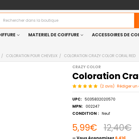
Rechercher
IFFURE
MATERIEL DE COIFFURE
ACCESSOIRES DE CO
COLORATION POUR CHEVEUX
COLORATION CRAZY COLOR CORAL RED
CRAZY COLOR
Coloration Cra
(2 avis)
Rédiger un 
UPC:
5035832020570
MPN:
002247
CONDITION :
Neuf
5,99€
12,40€
— Vous économisez
6,41€