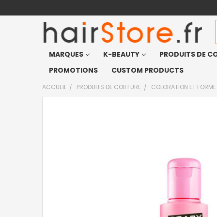
MARQUES
K-BEAUTY
PRODUITS DE CO
PROMOTIONS
CUSTOM PRODUCTS
ACCUEIL
PRODUITS DE COIFFURE
COLORATION ET FORME
FRÉQUEMMENT
ACHETÉS
ENSEMBLE
:
TOUT
SELECTIONNER
J'AJOUTE
LA
SÉLECTION
AU PANIER