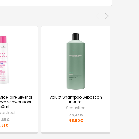
cellaire Silver pH
Volupt Shampoo Sebastian
Shampooing
eeze Schwarzkopf
1000ml
Color Glow
50ml
Sebastian
R
arzkopf
73,35€
5,35€
48,90€
,61€