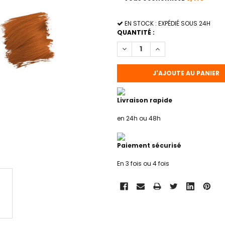
STOCK
EN STOCK : EXPÉDIÉ SOUS 24H
ACTUEL
QUANTITÉ :
:
DIMINUER LA QUANTITÉ DE CO
AUGMENTER LA QUAN
Livraison rapide
en 24h ou 48h
Paiement sécurisé
En 3 fois ou 4 fois