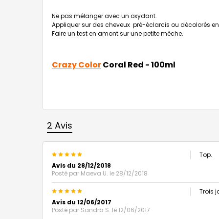
Ne pas mélanger avec un oxydant.
Appliquer sur des cheveux pré-éclarcis ou décolorés en u
Faire un test en amont sur une petite mèche.
Crazy Color
Coral Red - 100ml
2 Avis
5
Top.
Avis du 28/12/2018
Posté par
Maeva U.
le 28/12/2018
5
Trois 
Avis du 12/06/2017
Posté par
Sandra S.
le 12/06/2017