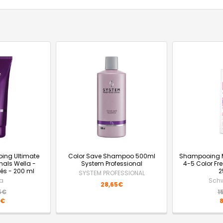
ing Ultimate
Color Save Shampoo 500ml
Shampooing Mi
nals Wella -
System Professional
4-5 Color Fr
és - 200 ml
2
SYSTEM PROFESSIONAL
la
Schw
28,65€
5€
1
0€
8