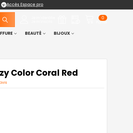
Accès Espace pro
0
Je m'identifie
Je m'inscris
Panier
IFFURE
BEAUTÉ
BIJOUX
zy Color Coral Red
avis