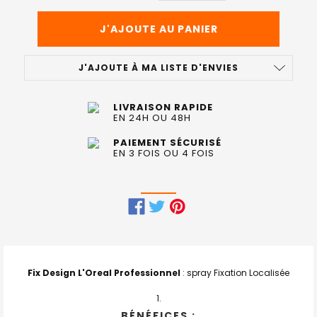
J'AJOUTE À MA LISTE D'ENVIES
LIVRAISON RAPIDE
EN 24H OU 48H
PAIEMENT SÉCURISÉ
EN 3 FOIS OU 4 FOIS
FRÉQUEMMENT
ACHETÉS
ENSEMBLE
Fix Design L'Oreal Professionnel
: spray Fixation Localisée
:
BÉNÉFICES :