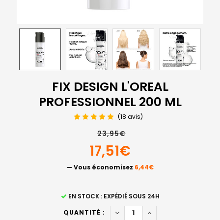
FIX DESIGN L'OREAL
PROFESSIONNEL 200 ML
(18 avis)
23,95€
17,51€
— Vous économisez
6,44€
STOCK
EN STOCK : EXPÉDIÉ SOUS 24H
ACTUEL
DIMINUER LA QUANTITÉ DE FI
AUGMENTER LA QUAN
QUANTITÉ :
: