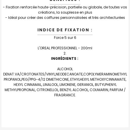
TOUT
SELECTIONNER
- Fixation renforcée haute-précision, partielle ou globale, de toutes vos
créations, la souplesse en plus
J'AJOUTE
- Idéal pour créer des coiffures personnalisées et très architecturées
LA
SÉLECTION
AU PANIER
INDICE DE FIXATION :
Force 5 sur 6
L'OREAL PROFESSIONNEL - 200ml
INGRÉDIENTS :
ALCOHOL
DENAT.VA/CROTONATES/VINYL,NEODECANOATE,COPOLYMERAMINOMETHYL
PROPANOL,PEG/PPG-4/12 DIMETHICONE, ETHYLHEXYL METHOXYCINNAMATE,
HEXYL CINNAMAL, LINALOOL, LIMONENE, GERANIOL, BUTYLPHENYL
METHYLPROPIONAL, CITRONELLOL, BENZYL ALCOHOL, COUMARIN, PARFUM /
FRAGRANCE.