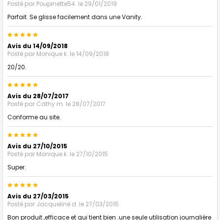
Posté par
Poupinette54.
le 29/01/2019
Parfait. Se glisse facilement dans une Vanity.
5
Avis du 14/09/2018
Posté par
Monique k.
le 14/09/2018
20/20.
5
Avis du 28/07/2017
Posté par
Cathy m.
le 28/07/2017
Conforme au site.
5
Avis du 27/10/2015
Posté par
Monique k.
le 27/10/2015
Super.
5
Avis du 27/03/2015
Posté par
Jacqueline d.
le 27/03/2015
Bon produit ,efficace et qui tient bien .une seule utilisation journaliére