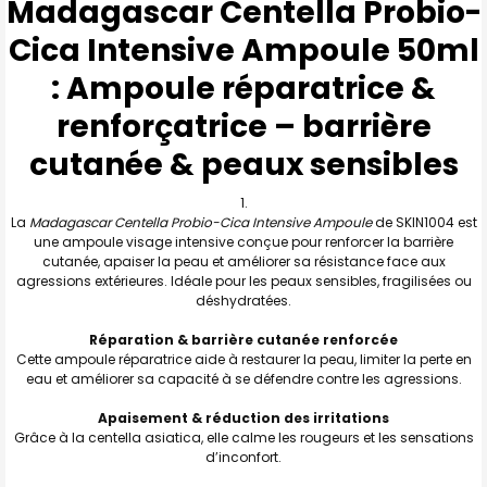
Madagascar Centella Probio-
Cica Intensive Ampoule 50ml
TOUT
SELECTIONNER
: Ampoule réparatrice &
J'AJOUTE
LA
renforçatrice – barrière
SÉLECTION
AU PANIER
cutanée & peaux sensibles
La
Madagascar Centella Probio-Cica Intensive Ampoule
de SKIN1004 est
une ampoule visage intensive conçue pour renforcer la barrière
cutanée, apaiser la peau et améliorer sa résistance face aux
agressions extérieures. Idéale pour les peaux sensibles, fragilisées ou
déshydratées.
Réparation & barrière cutanée renforcée
Cette ampoule réparatrice aide à restaurer la peau, limiter la perte en
eau et améliorer sa capacité à se défendre contre les agressions.
Apaisement & réduction des irritations
Grâce à la centella asiatica, elle calme les rougeurs et les sensations
d’inconfort.