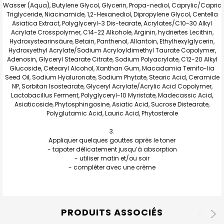
Wasser (Aqua), Butylene Glycol, Glycerin, Propa-nediol, Caprylic/Capric
Triglyceride, Niacinamide, 1,2-Hexanediol, Dipropylene Glycol, Centella
Asiatica Extract, Polyglyceryl-3 Dis-tearate, Acrylates/C10-30 Alkyl
Acrylate Crosspolymer, C14-22 Alkohole, Arginin, hydriertes Lecithin,
Hydroxystearinsäure, Betain, Panthenol, Allantoin, Ethylhexylglycerin,
Hydroxyethyl Acrylate/Sodium Acryloyldimethyl Taurate Copolymer,
Adenosin, Glyceryl Stearate Citrate, Sodium Polyacrylate, C12-20 Alkyl
Glucoside, Cetearyl Alcohol, Xanthan Gum, Macadamia Ternifo-lia
Seed Oil, Sodium Hyaluronate, Sodium Phytate, Stearic Acid, Ceramide
NP, Sorbitan Isostearate, Glyceryl Acrylate/Acrylic Acid Copolymer,
Lactobacillus Ferment, Polyglyceryl-10 Myristate, Madecassic Acid,
Asiaticoside, Phytosphingosine, Asiatic Acid, Sucrose Distearate,
Polyglutamic Acid, Lauric Acid, Phytosterole
Appliquer quelques gouttes après le toner
- tapoter délicatement jusqu’à absorption
- utiliser matin et/ou soir
- compléter avec une crème
PRODUITS ASSOCIÉS