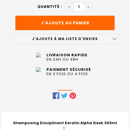
ACTUEL
DIMINUER LA QUANTITÉ DE SH
AUGMENTER LA QUAN
QUANTITÉ :
:
J'AJOUTE À MA LISTE D'ENVIES
LIVRAISON RAPIDE
EN 24H OU 48H
PAIEMENT SÉCURISÉ
EN 3 FOIS OU 4 FOIS
FRÉQUEMMENT
ACHETÉS
ENSEMBLE
Shampooing Disciplinant Keratin Alpha Sleek 300ml
: