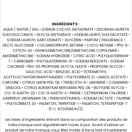
INGRÉDIENTS :
AQUA / WATER / EAU • SODIUM COCOYL ISETHIONATE • DISODIUM LAURETH
SULFOSUCCINATE • GLYCOL DISTEARATE • SODIUM LAURYL SULFOACETATE •
SODIUM LAUROYL SARCOSINATE • GLYCERIN • PARFUM / FRAGRANCE •
DECYL GLUCOSIDE • COCAMIDOPROPYL BETAINE • COCO-BETAINE • PPG-5-
CETETH-20 • DIVINYLDIMETHICONE/DIMETHICONE COPOLYMER •
AMODIMETHICONE • SODIUM HYDROXIDE • CITRIC ACID • POLYQUATERNIUM-
7 • CARBOMER • POLYQUATERNIUM-10 • SODIUM BENZOATE • SODIUM
CHLORIDE • PEG-55 PROPYLENE GLYCOL OLEATE • PROPYLENE GLYCOL •
SALICYLIC ACID • BENZOIC ACID • TETRAMETHYL
ACETYLOCTAHYDRONAPHTHALENES • POLYSORBATE 21 • LINALYL ACETATE •
CARVONE • CITRUS LIMON PEEL OIL • TRIDECETH-6 • LIMONENE • COUMARIN •
LINALOOL • CITRUS AURANTIUM BERGAMIA PEEL OIL • BUTYLENE GLYCOL •
C12-13 ALKETH-23 • C12-13 ALKETH-3 • PINENE • CETRIMONIUM CHLORIDE •
JUNIPERUS VIRGINIANA OIL • PHENOXYETHANOL • SODIUM LACTATE • TAURINE
• POLYSORBATE 20 • PALMITOYL TRIPEPTIDE-1 • PALMITOYL TETRAPEPTIDE-7
(F.I.L. N70058541/2).
Les listes d’ingrédients entrant dans la composition des produits de
notre marque sont régulièrement mises à jour. Avant d’utiliser un
produit de notre marque, vous êtes invités à lire la liste d’ingrédients