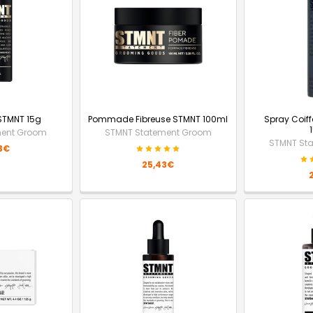
 STMNT 15g
Pommade Fibreuse STMNT 100ml
Spray Coif
ment Groom
STMNT Statement Groom
STMNT St
3€
25,43€