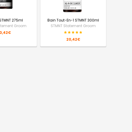
STMNT 275ml
Bain Tout-En-1 STMNT 300ml
atement Groom
STMNT Statement Groom
0,42€
20,42€