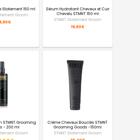
 Statement 150 ml
Sérum Hydratant Cheveux et Cuir
Chevelu STMNT 150 ml
atement Groom
STMNT Statement Groom
8,90€
19,90€
ion STMNT Grooming
Crème Cheveux Bouclés STMNT
 - 200 ml
Grooming Goods -150ml
atement Groom
STMNT Statement Groom