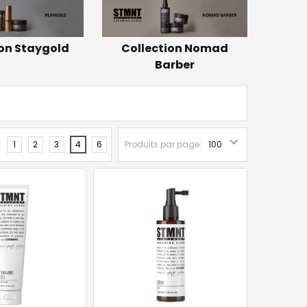
ion Staygold
Collection Nomad
Barber
:
1
2
3
4
6
Produits par page: