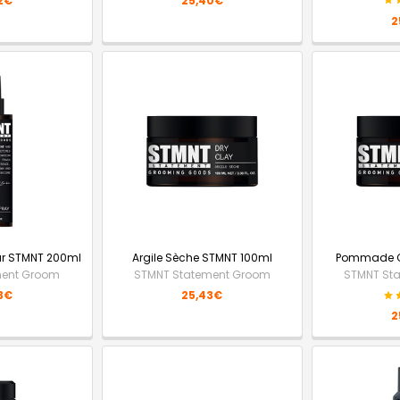
2€
25,40€
2
ur STMNT 200ml
Argile Sèche STMNT 100ml
Pommade C
ment Groom
STMNT Statement Groom
STMNT St
3€
25,43€
2