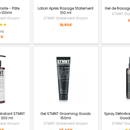
aste - Pâte
Lotion Après Rasage Statement
Gel de Rasage
e 100ml
100 ml
STMNT St
ment Groom
STMNT Statement Groom
1
18,90€
0€
0€
ratant STMNT
Gel STMNT Grooming Goods
Spray Définit
 300 ml
150ml
Goods
ment Groom
STMNT Statement Groom
STMNT St