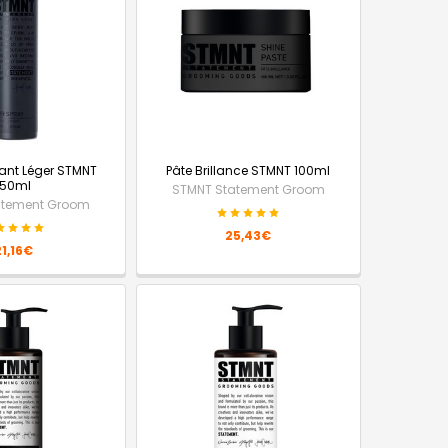
fant Léger STMNT
Pâte Brillance STMNT 100ml
150ml
STMNT Statement Groom
atement Groom
25,43€
21,16€