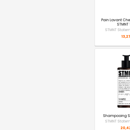
Pain Lavant Ch
STMNT 
STMNT State
13,2
Shampooing S
STMNT State
20,4