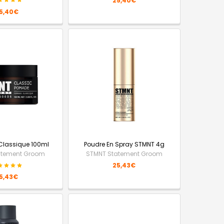
25,40€
5,40€
lassique 100ml
Poudre En Spray STMNT 4g
atement Groom
STMNT Statement Groom
25,43€
5,43€