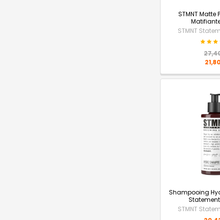
STMNT Matte P
Matifiant
STMNT State
27,4
21,8
Shampooing Hyd
Statement
STMNT State