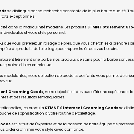
ods
se distingue par sa recherche constante de la plus haute qualité. To
ltats exceptionnels.
nticité dans la masculinité moderne. Les produits
STMNT Statement Gro
ndividualité et votre style personnel.
que vous préfériez un rasage de près, que vous cherchiez à prendre soin
te de produits de toilettage pour répondre à tous vos besoins.
arborent fièrement une barbe, nos produits de soins pour la barbe sont es
se, saine et bien entretenue.
ires modelantes, notre collection de produits coiffants vous permet de créer
cheveux.
ent Grooming Goods
, notre objectif est de vous offrir une expérience 
antes et des résultats remarquables.
eptionnelles, les produits
STMNT Statement Grooming Goods
se disti
uche de sophistication à votre routine de toilettage.
Goods
est le fruit de l'expertise et de la passion de notre équipe de prof
ous aider à affirmer votre style avec confiance.