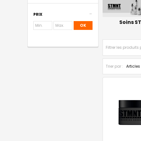
PRIX
Soins S
OK
Trier par :