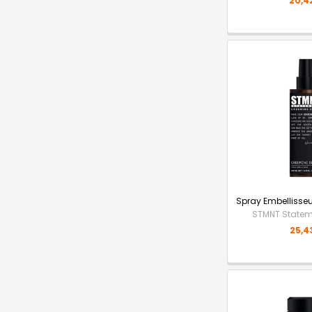
20,4
Spray Embellisse
STMNT State
25,4