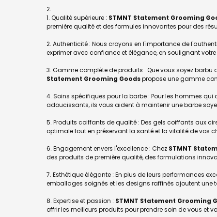
1. Qualité supérieure :
STMNT Statement Grooming Go
première qualité et des formules innovantes pour des résu
2. Authenticité : Nous croyons en l'importance de l'authe
exprimer avec confiance et élégance, en soulignant votre i
3. Gamme complète de produits : Que vous soyez barbu ou 
Statement Grooming Goods
propose une gamme complè
4. Soins spécifiques pour la barbe : Pour les hommes qui 
adoucissants, ils vous aident à maintenir une barbe soyeu
5. Produits coiffants de qualité : Des gels coiffants aux c
optimale tout en préservant la santé et la vitalité de vos 
6. Engagement envers l'excellence : Chez
STMNT Statem
des produits de première qualité, des formulations innov
7. Esthétique élégante : En plus de leurs performances exc
emballages soignés et les designs raffinés ajoutent une to
8. Expertise et passion :
STMNT Statement Grooming 
offrir les meilleurs produits pour prendre soin de vous et v