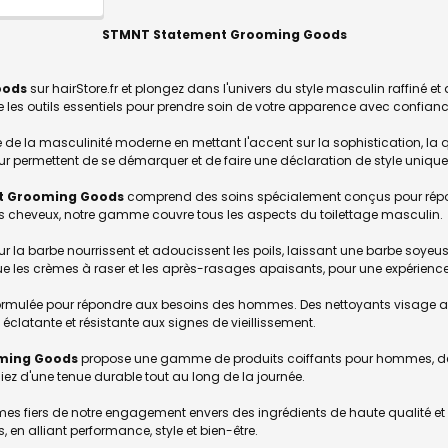
STMNT Statement Grooming Goods
oods
sur hairStore.fr et plongez dans l'univers du style masculin raffiné e
e les outils essentiels pour prendre soin de votre apparence avec confian
 de la masculinité moderne en mettant l'accent sur la sophistication, la 
eur permettent de se démarquer et de faire une déclaration de style unique
t Grooming Goods
comprend des soins spécialement conçus pour répo
es cheveux, notre gamme couvre tous les aspects du toilettage masculin.
 la barbe nourrissent et adoucissent les poils, laissant une barbe soyeuse 
ue les crèmes à raser et les après-rasages apaisants, pour une expérienc
 formulée pour répondre aux besoins des hommes. Des nettoyants visage au
éclatante et résistante aux signes de vieillissement.
ming Goods
propose une gamme de produits coiffants pour hommes, des
ciez d'une tenue durable tout au long de la journée.
es fiers de notre engagement envers des ingrédients de haute qualité et
n alliant performance, style et bien-être.