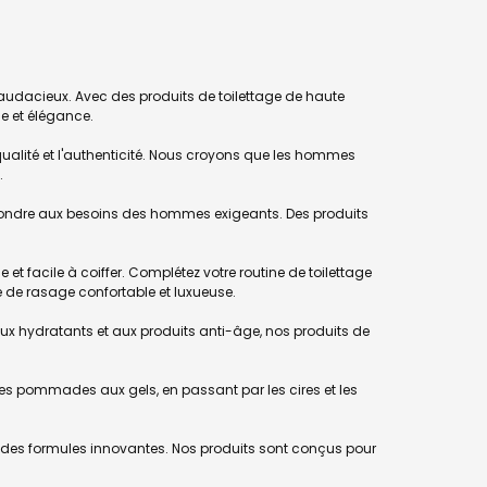
t audacieux. Avec des produits de toilettage de haute
ce et élégance.
qualité et l'authenticité. Nous croyons que les hommes
.
ndre aux besoins des hommes exigeants. Des produits
et facile à coiffer. Complétez votre routine de toilettage
e de rasage confortable et luxueuse.
x hydratants et aux produits anti-âge, nos produits de
 pommades aux gels, en passant par les cires et les
 des formules innovantes. Nos produits sont conçus pour