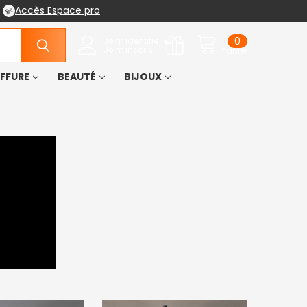
Accès Espace pro
0
Je m'identifie
Je m'inscris
Panier
IFFURE
BEAUTÉ
BIJOUX