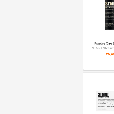
Poudre Cire
STMNT State
25,4