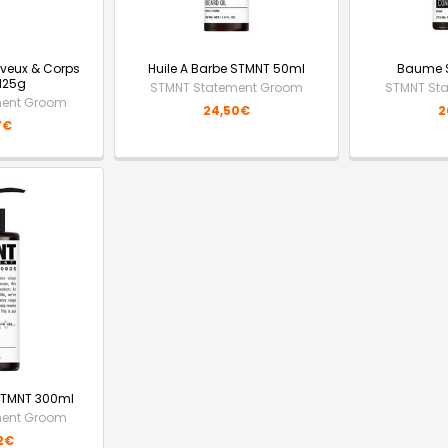
eveux & Corps
Huile A Barbe STMNT 50ml
Baume 
125g
STMNT Statement Groom
STMNT St
ment Groom
24,50€
2
7€
TMNT 300ml
ment Groom
2€