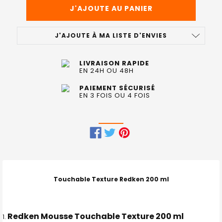
J'AJOUTE À MA LISTE D'ENVIES
LIVRAISON RAPIDE
EN 24H OU 48H
PAIEMENT SÉCURISÉ
EN 3 FOIS OU 4 FOIS
FRÉQUEMMENT
ACHETÉS
ENSEMBLE
Touchable Texture Redken 200 ml
:
TOUT
Redken Mousse Touchable Texture 200 ml
SELECTIONNER