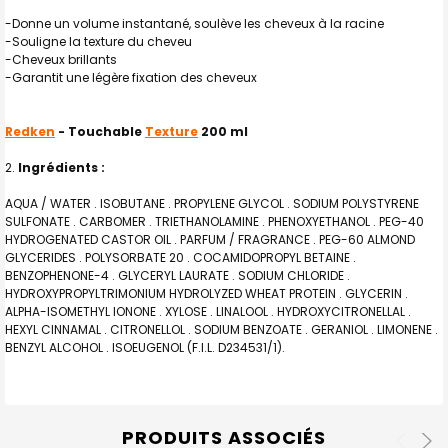
-Donne un volume instantané, soulève les cheveux à la racine
-Souligne la texture du cheveu
-Cheveux brillants
-Garantit une légère fixation des cheveux
Redken
- Touchable
Texture
200 ml
Ingrédients :
AQUA / WATER . ISOBUTANE . PROPYLENE GLYCOL . SODIUM POLYSTYRENE
SULFONATE . CARBOMER . TRIETHANOLAMINE . PHENOXYETHANOL . PEG-40
HYDROGENATED CASTOR OIL . PARFUM / FRAGRANCE . PEG-60 ALMOND
GLYCERIDES . POLYSORBATE 20 . COCAMIDOPROPYL BETAINE .
BENZOPHENONE-4 . GLYCERYL LAURATE . SODIUM CHLORIDE .
HYDROXYPROPYLTRIMONIUM HYDROLYZED WHEAT PROTEIN . GLYCERIN .
ALPHA-ISOMETHYL IONONE . XYLOSE . LINALOOL . HYDROXYCITRONELLAL .
HEXYL CINNAMAL . CITRONELLOL . SODIUM BENZOATE . GERANIOL . LIMONENE .
BENZYL ALCOHOL . ISOEUGENOL (F.I.L. D234531/1).
PRODUITS ASSOCIÉS