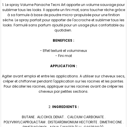
TOUT
Le spray Volume Panache Tecni Art apporte un volume sauvage pour
SELECTIONNER
sublimer tous les looks. Il apporte un fini mat, sans toucher rêche grâce
à sa formule à base de poudre micro-propulsée pour une finition
J'AJOUTE
sèche. Le spray parfait pour apporter de l'accroche et sublimer tous les
LA
SÉLECTION
looks. Formulé sans parfum ajouté pour un usage plus confortable au
AU PANIER
quotidien.
BENEFICES :
- Effet texturé et volumineux
- Fini mat
APPLICATION :
Agiter avant emploi et entre les applications. A utiliser sur cheveux secs,
crêper et chiffonner pendant l'application sur les racines et les pointes.
Pour décoller les racines, appliquer sur les racines avant de crêper les
cheveux par petites sections.
INGREDIENTS :
BUTANE . ALCOHOL DENAT. . CALCIUM CARBONATE .
POLYVINYLCAPROLACTAM . DISTEARDIMONIUM HECTORITE . DIMETHICONE .