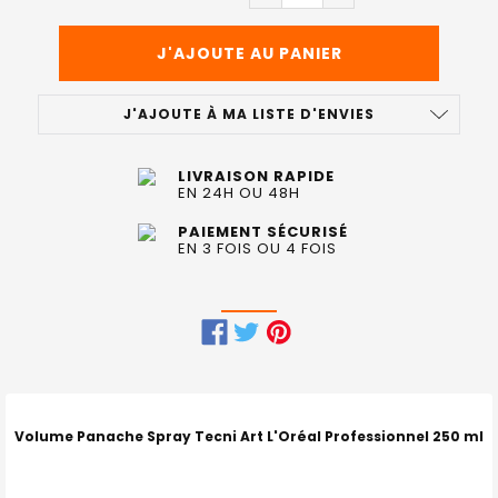
J'AJOUTE À MA LISTE D'ENVIES
LIVRAISON RAPIDE
EN 24H OU 48H
PAIEMENT SÉCURISÉ
EN 3 FOIS OU 4 FOIS
FRÉQUEMMENT
ACHETÉS
ENSEMBLE
Volume Panache Spray Tecni Art L'Oréal Professionnel 250 ml
: