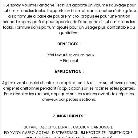
TOUT
Le spray Volume Panache Tecni Art apporte un volume sauvage pour
SELECTIONNER
sublimer tous les looks. Il apporte un fini mat, sans toucher rêche grâce
à sa formule à base de poudre micro-propulsée pour une finition
J'AJOUTE
sèche. Le spray parfait pour apporter de l'accroche et sublimer tous les
LA
SÉLECTION
looks. Formulé sans parfum ajouté pour un usage plus confortable au
AU PANIER
quotidien.
BENEFICES :
- Effet texturé et volumineux
- Fini mat
APPLICATION :
Agiter avant emploi et entre les applications. A utiliser sur cheveux secs,
crêper et chiffonner pendant l'application sur les racines et les pointes.
Pour décoller les racines, appliquer sur les racines avant de crêper les
cheveux par petites sections.
INGREDIENTS :
BUTANE . ALCOHOL DENAT. . CALCIUM CARBONATE .
POLYVINYLCAPROLACTAM . DISTEARDIMONIUM HECTORITE . DIMETHICONE .