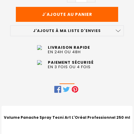
J'AJOUTE À MA LISTE D'ENVIES
LIVRAISON RAPIDE
EN 24H OU 48H
PAIEMENT SÉCURISÉ
EN 3 FOIS OU 4 FOIS
FRÉQUEMMENT
ACHETÉS
ENSEMBLE
Volume Panache Spray Tecni Art L'Oréal Professionnel 250 ml
: