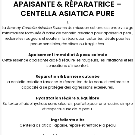
APAISANTE & RÉPARATRICE –
TOUT
SELECTIONNER
CENTELLA ASIATICA PURE
J'AJOUTE
LA
SÉLECTION
La
Soondy Centella Asiatica Essence
de mixsoon est une essence visage
AU PANIER
minimaliste formulée à base de centella asiatica pour apaiser la peau,
réduire les rougeurs et soutenir la réparation cutanée. Idéale pour les
peaux sensibles, réactives ou fragilisées.
Apaisement immédiat & peau calmée
Cette essence apaisante aide à réduire les rougeurs, les irritations et les
sensations d’inconfort.
Réparation & barrière cutanée
La centella asiatica favorise la réparation de la peau et renforce sa
capacité à se protéger des agressions extérieures.
Hydratation légère & équilibre
Sa texture fluide hydrate sans alourdir, parfaite pour une routine simple
et respectueuse de la peau.
Ingrédients clés
Centella asiatica : apaise, répare et renforce la peau