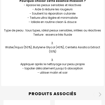
Pourquoi choisir cette essence mixsoon ?
- Apaise les peaux sensibles et réactives
- Aide à réduire les rougeurs
- Soutient la réparation cutanée
- Texture ultra légère et minimaliste
- Idéale en routine clean & douce
Type de peau : tous types, idéal peaux sensibles, irritées ou réactives
Texture : essence très fluide
Water/Aqua (50%), Butylene Glycol (40%), Centella Asiatica Extract
(10%)
Appliquer après le nettoyage sur peau propre
- tapoter délicatement jusqu’à absorption
- utiliser matin et soir
PRODUITS ASSOCIÉS